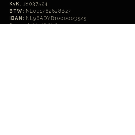
KvK:
18037524
BTW:
NL001782628B27
IBAN:
NL96ADYB1000003525
Peppol:
NL:KVK18037524
Meer...
Zoeken
Zoeken...
Joomla! Learning Partners™ are officially recognized and
licensed by, but not organized or operated by, Open Source
Matters, Inc. (OSM) on behalf of The Joomla! Project™.
Each Joomla! Learning Partner represents an independent